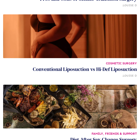
LOUISE D.
COSMETIC SURGERY
Conventional Liposuction vs Hi-Def Liposuction
LOUISE D.
FAMILY, FRIENDS & SUPPORT
Diet After Sex Change Surgery