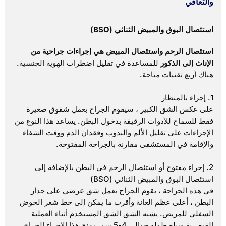
والتعافي
استئصال البوق والمبيض الثنائي (BSO)
استئصال الرحم واستئصال المبيض هي إجراءات جراحية من
الإناث إلى الذكور
للمساعدة في تقليل اضطراب الهوية الجنسية.
هناك أربع تقنيات متاحة.
1. إجراء بالمنظار
على عكس الشق الكبير ، سيقوم الجراح بعمل شقوق صغيرة
فقط للسماح للأدوات الرقيقة بدخول البطن. يساعد هذا النوع من
الإجراءات على تقليل الألم والندوب وفقدان الدم ووقت الشفاء
والإقامة في المستشفى مقارنة بالجراحة المفتوحة.
2. إجراء مفتوح أو استئصال الرحم في البطن بالإضافة إلى
استئصال البوق والمبيض الثنائي (BSO)
في هذه الجراحة ، يقوم الجراح بعمل شق عرضي على جدار
البطن ، أعلى عظم العانة وأقرب ما يمكن إلى خط شعر الحوض
السفلي للمريض. يشبه الشق الشق المستخدم أثناء العملية
القيصرية ويبلغ طوله حوالي 4-5 سم. يمنح هذا الإجراء الجراح