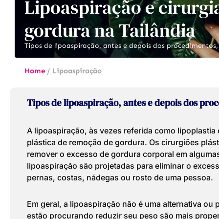
Lipoaspiração e cirurg
gordura na Tailândia
Tipos de lipoaspiração, antes e depois dos procedimentos
Home
/
Lipoaspiração
Tipos de lipoaspiração, antes e depois dos pr
A lipoaspiração, às vezes referida como lipoplastia
plástica de remoção de gordura. Os cirurgiões plá
remover o excesso de gordura corporal em algumas 
lipoaspiração são projetadas para eliminar o exce
pernas, costas, nádegas ou rosto de uma pessoa.
Em geral, a lipoaspiração não é uma alternativa o
estão procurando reduzir seu peso são mais prope