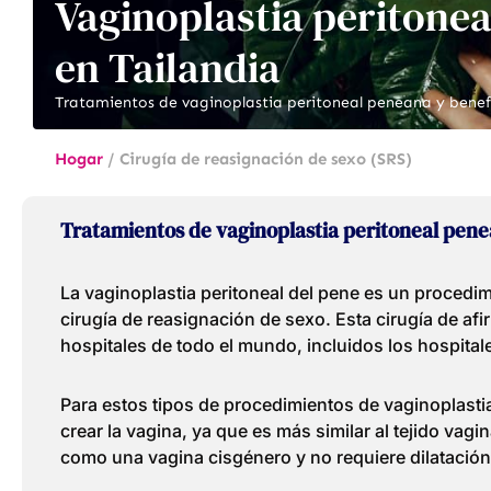
Vaginoplastia peritone
en Tailandia
Tratamientos de vaginoplastia peritoneal peneana y benefi
Hogar
/
Cirugía de reasignación de sexo (SRS)
Tratamientos de vaginoplastia peritoneal pene
La vaginoplastia peritoneal del pene es un procedi
cirugía de reasignación de sexo. Esta cirugía de af
hospitales de todo el mundo, incluidos los hospita
Para estos tipos de procedimientos de vaginoplastia,
crear la vagina, ya que es más similar al tejido vag
como una vagina cisgénero y no requiere dilatación