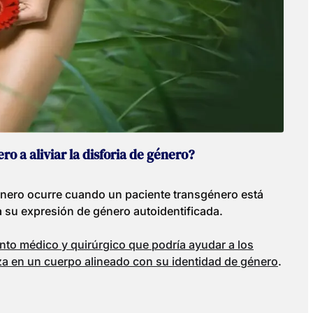
o a aliviar la disforia de género?
género ocurre cuando un paciente transgénero está
 su expresión de género autoidentificada.
ento médico y quirúrgico que podría ayudar a los
za en un cuerpo alineado con su identidad de género
.