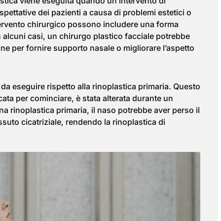
lastica viene eseguita quando un intervento di
spettative dei pazienti a causa di problemi estetici o
tervento chirurgico possono includere una forma
In alcuni casi, un chirurgo plastico facciale potrebbe
gine per fornire supporto nasale o migliorare l’aspetto
le da eseguire rispetto alla rinoplastica primaria. Questo
cata per cominciare, è stata alterata durante un
na rinoplastica primaria, il naso potrebbe aver perso il
suto cicatriziale, rendendo la rinoplastica di