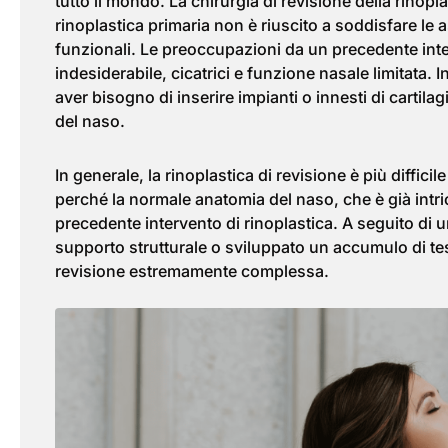
tutto il mondo. La chirurgia di revisione della rinop
rinoplastica primaria non è riuscito a soddisfare le a
funzionali. Le preoccupazioni da un precedente in
indesiderabile, cicatrici e funzione nasale limitata. 
aver bisogno di inserire impianti o innesti di cartila
del naso.
In generale, la rinoplastica di revisione è più diffici
perché la normale anatomia del naso, che è già intri
precedente intervento di rinoplastica. A seguito di u
supporto strutturale o sviluppato un accumulo di tes
revisione estremamente complessa.