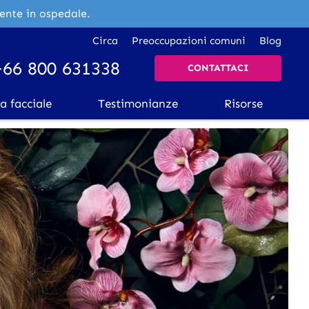
mente in ospedale.
Circa
Preoccupazioni comuni
Blog
+66 800 631338
CONTATTACI
a facciale
Testimonianze
Risorse